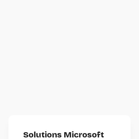
Les programmes de licences
Microsoft ainsi que le type de
licences peuvent être
complexes. Nous vous offrons
un accompagnement
stratégique pour optimiser
votre investissement dans les
souscriptions Microsoft
Solutions Microsoft