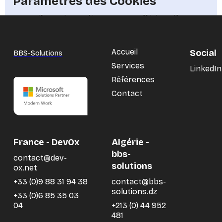
Paramètres des Cookies
Nous utilisons des cookies pour vous offrir la meilleure
expérience possible. Ils nous permettent également
d'analyser le comportement des utilisateurs afin
d'améliorer constamment le site pour vous
Accueil
Social
BBS-Solutions
Services
LinkedIn
Références
Refuser
Contact
Choisir
Accepter
France - DevOx
Algérie -
bbs-
contact@dev-
solutions
Functionality
ox.net
Analytics Storage
+33 (0)9 88 31 94 38
contact@bbs-
solutions.dz
Ad Storage
+33 (0)6 85 35 03
Ad User Data
04
+213 (0) 44 952
481
Ad Personalisation